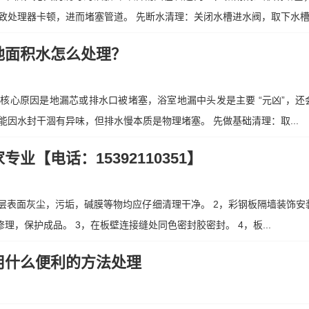
处理器卡顿，进而堵塞管道。 先断水清理：关闭水槽进水阀，取下水槽排
地面积水怎么处理？
核心原因是地漏芯或排水口被堵塞，浴室地漏中头发是主要 “元凶”，还
因水封干涸有异味，但排水慢本质是物理堵塞。 先做基础清理：取...
业【电话：15392110351】
基层表面灰尘，污垢，碱膜等物均应仔细清理干净。 2，彩钢板隔墙装饰安
理，保护成品。 3，在板壁连接缝处同色密封胶密封。 4，板...
用什么便利的方法处理