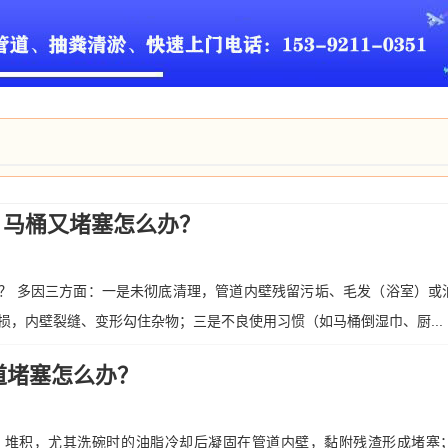
/ 马桶又堵塞怎么办？
么办？ 多因三方面：一是未彻底清理，管道内壁残留污垢、毛发（浴室）或
损，内壁裂缝、变形勾住杂物；三是不良使用习惯（如马桶倒湿巾、厨...
道堵塞怎么办？
）堆积，尤其洗碗时的油脂冷却后凝固在管道内壁，黏附残渣形成堵塞