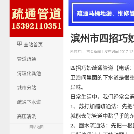
滨州市四招巧
logo
全站首页
所属栏目:
首页新闻
｜发布时间:2017-12
管道疏通
四招巧妙疏通管道
【电话：1
清理化粪池
卫浴间里面的下水道是很
异味。
城市分站
日常生活中，我们经常会
疏通下水道
1、苏打加醋疏通法：先
就能去除管道中黏乎乎的
高压清洗
2、圆木疏通法：先把一
网站地图